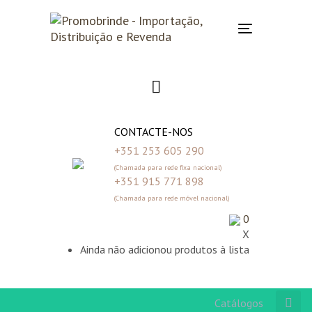
Skip
Skip
links
to
Toggle
primary
navigation
navigation
Skip
to
content
CONTACTE-NOS
+351 253 605 290
(Chamada para rede fixa nacional)
+351 915 771 898
(Chamada para rede móvel nacional)
0
X
Ainda não adicionou produtos à lista
Catálogos