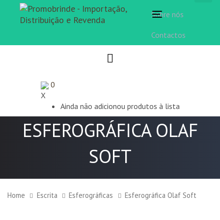
Sobre nós
Toggle
navigation
Contactos
0
X
Ainda não adicionou produtos à lista
ESFEROGRÁFICA OLAF
SOFT
Home
Escrita
Esferográficas
Esferográfica Olaf Soft
Esferográfica