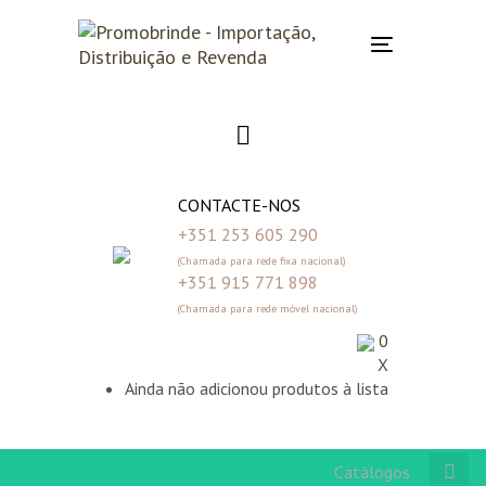
Skip
Skip
links
to
Toggle
primary
navigation
navigation
Skip
to
content
CONTACTE-NOS
+351 253 605 290
(Chamada para rede fixa nacional)
+351 915 771 898
(Chamada para rede móvel nacional)
0
X
Ainda não adicionou produtos à lista
Catálogos