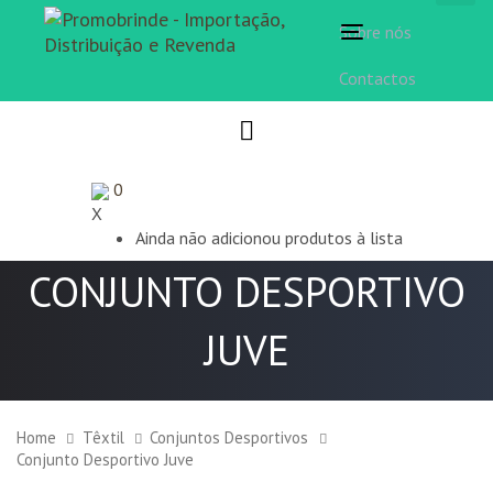
Sobre nós
Toggle
navigation
Contactos
0
X
Ainda não adicionou produtos à lista
CONJUNTO DESPORTIVO
JUVE
Home
Têxtil
Conjuntos Desportivos
Conjunto Desportivo Juve