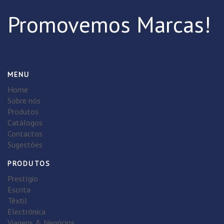
Promovemos Marcas!
MENU
Home
Sobre nós
Produtos
Catálogos
Contactos
Sugestões
PRODUTOS
Prestígio
Escrita
Têxtil
Electrónica
Viagens & Negócios