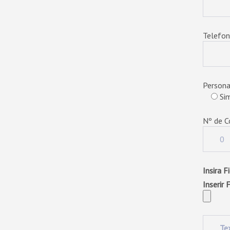
Telefon
Persona
Si
Nº de C
Insira F
Inserir 