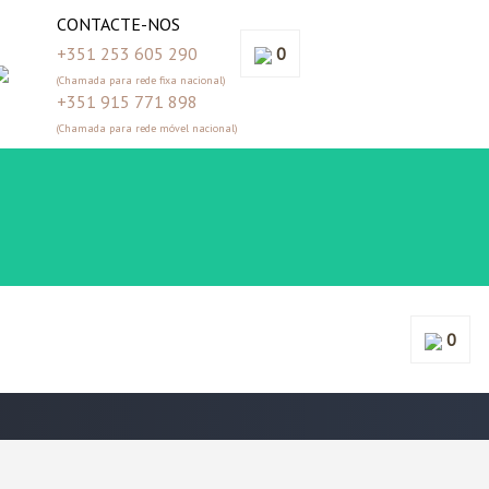
CONTACTE-NOS
+351 253 605 290
0
(Chamada para rede fixa nacional)
+351 915 771 898
(Chamada para rede móvel nacional)
0