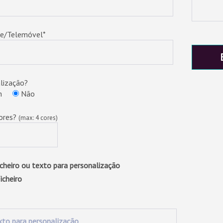
e/Telemóvel*
lização?
m
Não
ores?
(max: 4 cores)
icheiro ou texto para personalização
Ficheiro