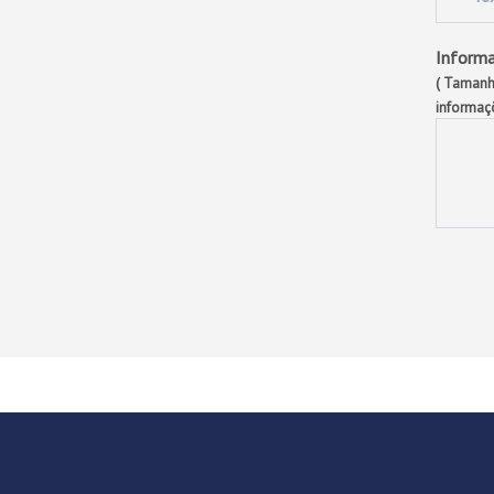
Informa
( Tamanh
informaç