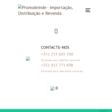
Skip
Skip
links
to
Toggle
primary
navigation
navigation
Skip
to
content
CONTACTE-NOS
+351 253 605 290
(Chamada para rede fixa nacional)
+351 915 771 898
(Chamada para rede móvel nacional)
0