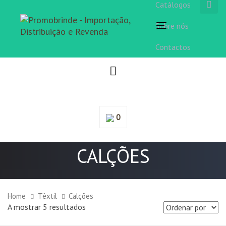
Catálogos
Sobre nós
Toggle
navigation
Contactos
0
CALÇÕES
Home
Têxtil
Calções
A mostrar 5 resultados