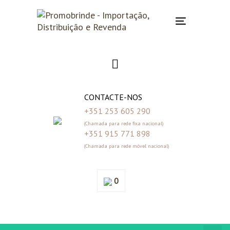
Skip
Skip
links
to
Toggle
primary
navigation
navigation
Skip
to
content
CONTACTE-NOS
+351 253 605 290
(Chamada para rede fixa nacional)
+351 915 771 898
(Chamada para rede móvel nacional)
0