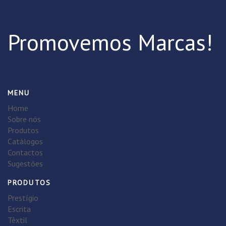
Promovemos Marcas!
MENU
Home
Sobre nós
Produtos
Catálogos
Contactos
Sugestões
PRODUTOS
Prestígio
Escrita
Têxtil