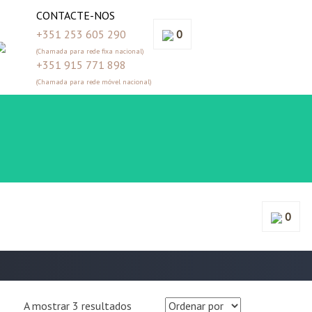
CONTACTE-NOS
+351 253 605 290
0
(Chamada para rede fixa nacional)
+351 915 771 898
(Chamada para rede móvel nacional)
0
A mostrar 3 resultados