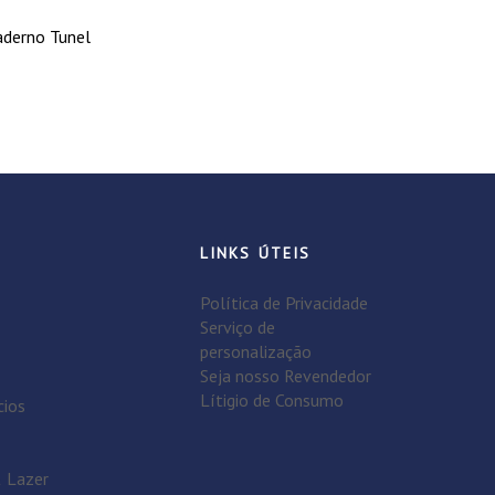
aderno Tunel
LINKS ÚTEIS
Política de Privacidade
Serviço de
personalização
Seja nosso Revendedor
Lítigio de Consumo
cios
& Lazer