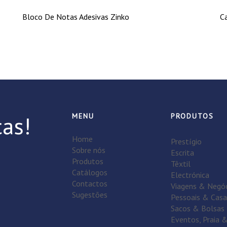
Bloco De Notas Adesivas Zinko
C
as!
MENU
PRODUTOS
Home
Prestígio
Sobre nós
Escrita
Produtos
Têxtil
Catálogos
Electrónica
Contactos
Viagens & Negó
Sugestões
Pessoais & Casa
Sacos & Bolsas
Eventos, Praia 