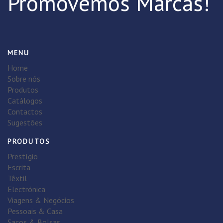
Promovemos Marcas!
MENU
Home
Sobre nós
Produtos
Catálogos
Contactos
Sugestões
PRODUTOS
Prestígio
Escrita
Têxtil
Electrónica
Viagens & Negócios
Pessoais & Casa
Sacos & Bolsas