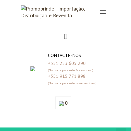
Skip
Skip
links
to
Toggle
primary
navigation
navigation
Skip
to
content
CONTACTE-NOS
+351 253 605 290
(Chamada para rede fixa nacional)
+351 915 771 898
(Chamada para rede móvel nacional)
0